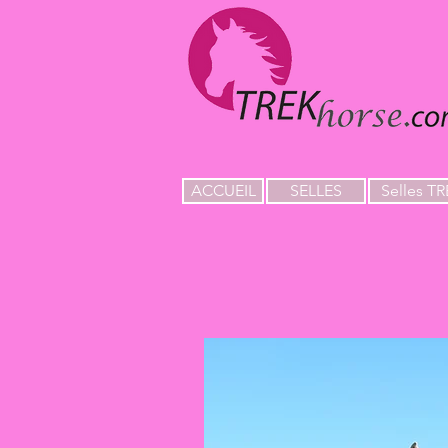
ACCUEIL
SELLES
Selles T