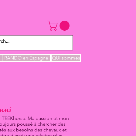
RANDO en Espagne
QUI sommes
nni
 de TREKhorse. Ma passion et mon
oujours poussé à chercher des
tés aux besoins des chevaux et
ttre d’avoir une relation plus