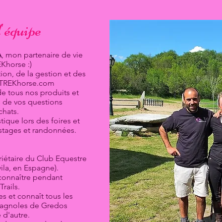
l'équipe
A
, mon partenaire de vie
EKhorse :)
tion, de la gestion et des
à TREKhorse.com
 de tous nos produits et
s de vos questions
chats.
tique lors des foires et
 stages et randonnées.
iétaire du Club Equestre
vila, en Espagne).
i connaître pendant
rails.
es et connaît tous les
agnoles de Gredos
d'autre.