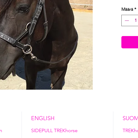
Määrä
*
ENGLISH
SUOM
n
SIDEPULL TREKhorse
TREKh