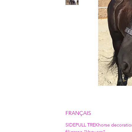
FRANÇAIS
SIDEPULL TREKhorse decoratio
filigrane "Vaquera"