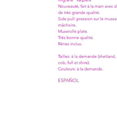
Nouveauté, fait à la main avec d
de très grande qualité.
Side pull: pression sur le musea
mâchoire.
Muserolle plate.
Très bonne qualité.
Rênes inclus.
Tailles: à la demande (shetland,
cob, full et shire).
Couleurs: à la demande.
ESPAÑOL