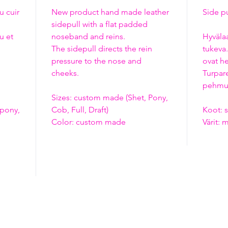
u cuir
New product hand made leather
Side pu
sidepull with a flat padded
u et
noseband and reins.
Hyväla
The sidepull directs the rein
tukeva.
pressure to the nose and
ovat he
cheeks.
Turpar
pehmus
Sizes: custom made (Shet, Pony,
 pony,
Cob, Full, Draft)
Koot: s
Color: custom made
Värit: 