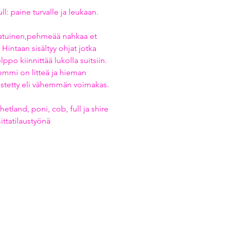
ll: paine turvalle ja leukaan.
atuinen,pehmeää nahkaa et
 Hintaan sisältyy ohjat jotka
lppo kiinnittää lukolla suitsiin.
emmi on litteä ja hieman
tetty eli vähemmän voimakas.
hetland, poni, cob, full ja shire
mittatilaustyönä