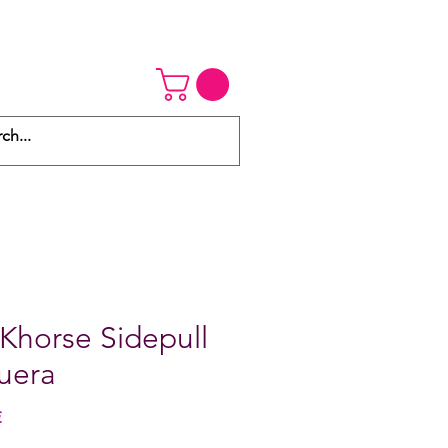
Khorse Sidepull
uera
Hinta
€